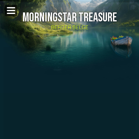
MORNINGSTAR TREASURE
BERGER BELGE