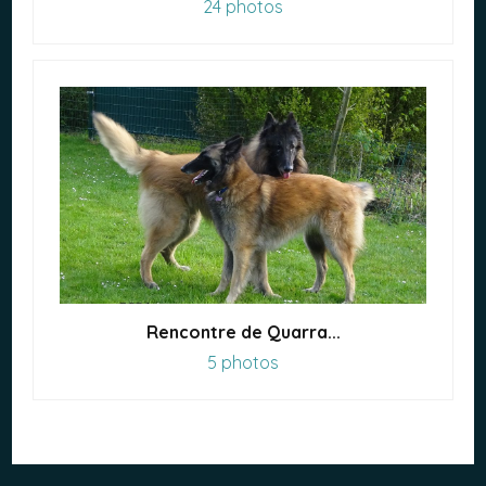
24 photos
Rencontre de Quarra...
5 photos