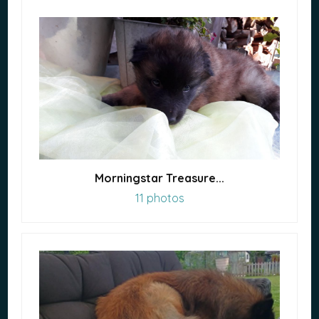
Morningstar Treasure...
11 photos